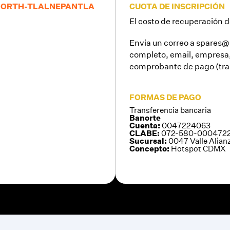
 NORTH-TLALNEPANTLA
CUOTA DE INSCRIPCIÓN
El costo de recuperación 
Envia un correo a spares
completo, email, empresa, 
comprobante de pago (tra
FORMAS DE PAGO
Transferencia bancaria
Banorte
Cuenta:
0047224063
CLABE:
072-580-000472
Sucursal:
0047 Valle Alian
Concepto:
Hotspot CDMX