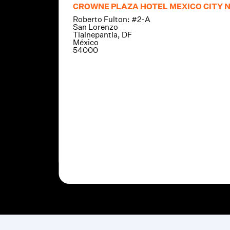
ativos de
CROWNE PLAZA HOTEL MEXICO CITY
rocesos de
Roberto Fulton: #2-A
San Lorenzo
Tlalnepantla, DF
México
54000
Slide 2 of 2.