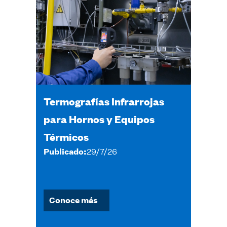
Termografías Infrarrojas
para Hornos y Equipos
Térmicos
Publicado:
29/7/26
Conoce más