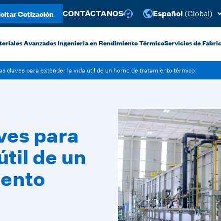
icitar Cotización
CONTÁCTANOS
Español
(Global)
teriales Avanzados
Ingeniería en Rendimiento Térmico
Servicios de Fabric
as claves para extender la vida útil de un horno de tratamiento térmico
aves para
útil de un
iento