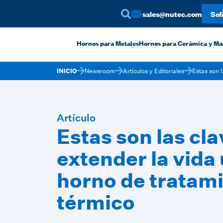
sales@nutec.com
Sol
Hornos para Metales
Hornos para Cerámica y Ma
INICIO
Newsroom
Artículos y Editoriales
Estas son l
Artículo
Estas son las cl
extender la vida 
horno de tratam
térmico