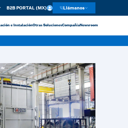
B2B PORTAL (MX)
Llámanos
ación e Instalación
Otras Soluciones
Compañía
Newsroom