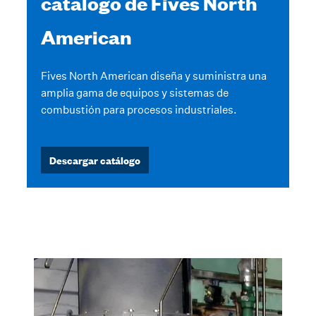
catálogo de Fives North
American
Fives North American diseña y suministra una
amplia gama de equipos y sistemas de
combustión para procesos industriales.
Descargar catálogo