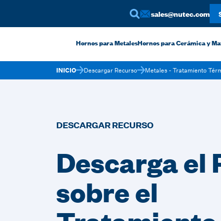
sales@nutec.com
Hornos para Metales
Hornos para Cerámica y Ma
INICIO
Descargar Recurso
Metales - Tratamiento Térm
DESCARGAR RECURSO
Descarga el
sobre el
Tratamiento