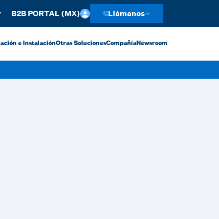
B2B PORTAL (MX)
Llámanos
ación e Instalación
Otras Soluciones
Compañía
Newsroom