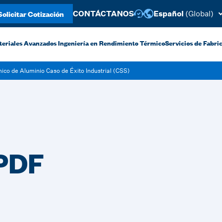
Solicitar Cotización
CONTÁCTANOS
Español
(Global)
teriales Avanzados
Ingeniería en Rendimiento Térmico
Servicios de Fabric
ico de Aluminio Caso de Éxito Industrial (CSS)
 PDF