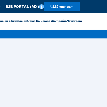
B2B PORTAL (MX)
Llámanos
ación e Instalación
Otras Soluciones
Compañía
Newsroom