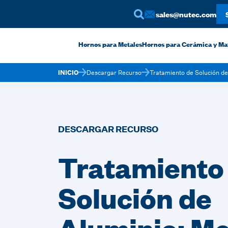
sales@nutec.com
Hornos para Metales
Hornos para Cerámica y Ma
INICIO
Descargar Recurso
Tratamiento de Solución d
DESCARGAR RECURSO
Tratamiento
Solución de
Aluminio: Me