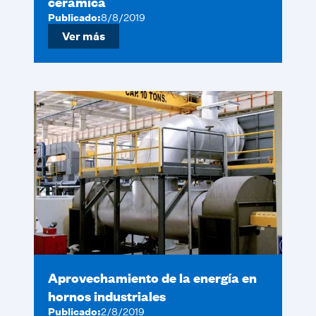
cerámica
Publicado:
8/8/2019
Ver más
Aprovechamiento de la energía en
hornos industriales
Publicado:
2/8/2019