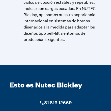
ciclos de cocción estables y repetibles,
incluso con cargas pesadas. En NUTEC
Bickley, aplicamos nuestra experiencia
internacional en sistemas de hornos
diseñados a la medida para adaptar los
diseños tipo bell-lift a entornos de
producción exigentes.
Esto es Nutec Bickley
Proveemos soluciones térmicas de
81 816 12669
equipo que van más allá de las
expectativas