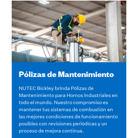
Pólizas de Mantenimiento
NUTEC Bickley brinda Pólizas de
Mantenimiento para Hornos Industriales en
todo el mundo. Nuestro compromiso es
mantener tus sistemas de combustión en
las mejores condiciones de funcionamiento
posibles con revisiones periódicas y un
proceso de mejora continua.