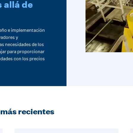
 allá de
seño e implementación
vadores y
as necesidades de los
ajar para proporcionar
idades con los precios
s más recientes