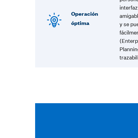
interfa
Operación
amigab
óptima
y se pu
fácilme
(Enterp
Plannin
trazabi