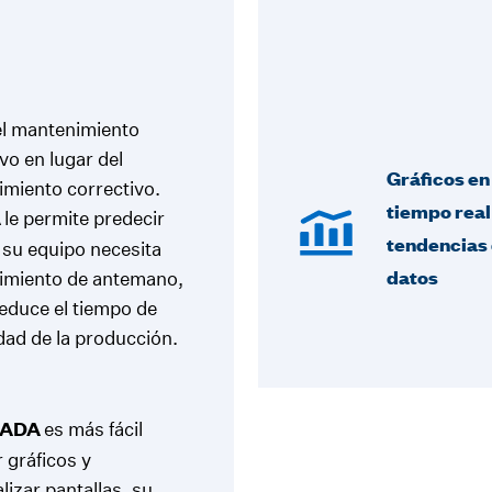
 el mantenimiento
ivo en lugar del
Gráficos en
miento correctivo.
tiempo real
A
le permite predecir
tendencias
su equipo necesita
datos
imiento de antemano,
reduce el tiempo de
idad de la producción.
CADA
es más fácil
 gráficos y
lizar pantallas, su