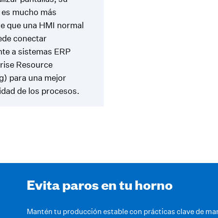
z es mucho más
le que una HMI normal
ede conectar
nte a sistemas ERP
rise Resource
g) para una mejor
lidad de los procesos.
Evita paros en tu horno
Mantén tu producción estable con prácticas clave de ma