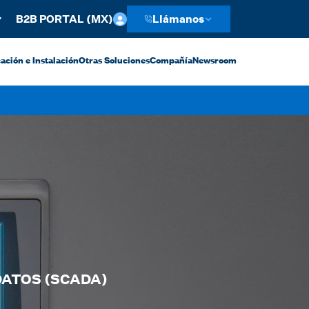
B2B PORTAL (MX)
Llámanos
ación e Instalación
Otras Soluciones
Compañía
Newsroom
DATOS (SCADA)