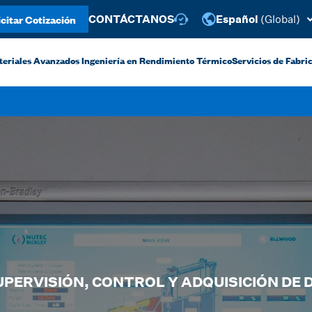
icitar Cotización
CONTÁCTANOS
Español
(Global)
teriales Avanzados
Ingeniería en Rendimiento Térmico
Servicios de Fabric
UPERVISIÓN, CONTROL Y ADQUISICIÓN DE 