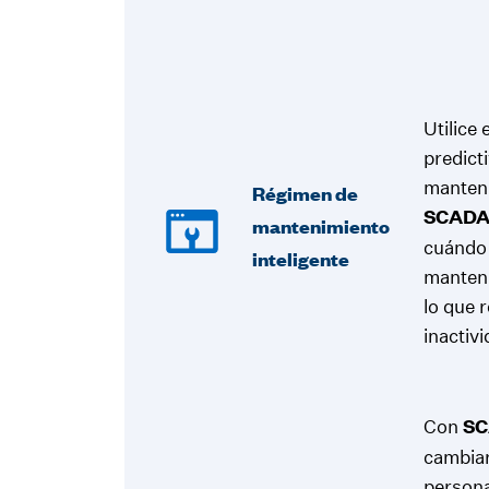
Utilice
predict
manteni
Régimen de
SCAD
mantenimiento
cuándo 
inteligente
manten
lo que 
inactiv
Con
S
cambiar
persona