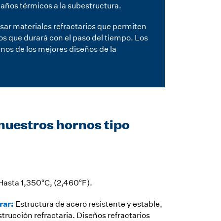
 daños térmicos a la subestructura.
usar materiales refractarios que permiten
os que durará con el paso del tiempo. Los
nos de los mejores diseños de la
 nuestros hornos tipo
Hasta 1,350°C, (2,460°F).
rar:
Estructura de acero resistente y estable,
rucción refractaria. Diseños refractarios