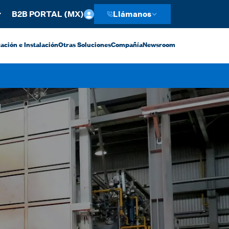
B2B PORTAL (MX)
Llámanos
ación e Instalación
Otras Soluciones
Compañía
Newsroom