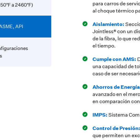
para carros de servi
250°F a 2460°F)
al choque térmico p
Aislamiento:
Seccio
 ASME, API
Jointless® con un d
de la fibra, lo que 
el tiempo.
nfiguraciones
s
Cumple con AMS:
D
una capacidad de tol
caso de ser necesari
Ahorros de Energía
avanzado en el merc
en comparación con u
IMPS:
Sistema Comb
Control de Presión
que permiten un exce