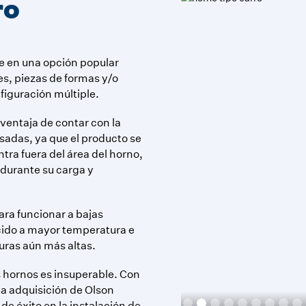
ro
rte en una opción popular
es, piezas de formas y/o
figuración múltiple.
 ventaja de contar con la
adas, ya que el producto se
tra fuera del área del horno,
 durante su carga y
ra funcionar a bajas
cido a mayor temperatura e
uras aún más altas.
s hornos es insuperable. Con
 la adquisición de Olson
Slide 2 of 13.
e éxito en la instalación de