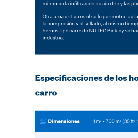
minimice la infiltración de aire frío y la
Otra área crítica es el sello perimetral d
la compresión y el sellado, al mismo tiemp
hornos tipo carro de NUTEC Bickley se han
industria.
Especificaciones de los h
carro
Dimensiones
1 m³ - 700 m³ (35 ft³