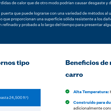
s pérdidas de calor que de otro modo podrían causar desgaste y
e la puerta que puede lograrse con una variedad de métodos al 
o que proporcionan una superficie sólida resistente a los dañ
 refinado y probado a lo largo del tiempo para presentar algu
ornos tipo
Beneficios de
carro
Alta Temperatura:
 hasta 24,500 ft³)
Construído para du
adicionalmente const