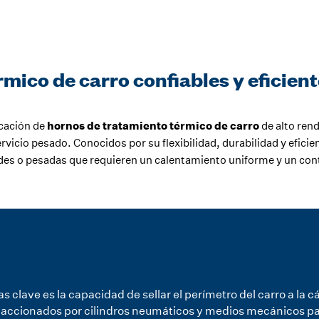
mico de carro confiables y eficien
icación de
hornos de tratamiento térmico de carro
de alto ren
rvicio pesado. Conocidos por su flexibilidad, durabilidad y eficie
ndes o pesadas que requieren un calentamiento uniforme y un cont
s clave es la capacidad de sellar el perímetro del carro a la 
son accionados por cilindros neumáticos y medios mecánicos p