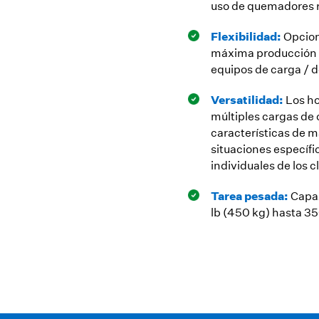
uso de quemadores 
Flexibilidad:
Opcion
máxima producción de
equipos de carga / 
Versatilidad:
Los h
múltiples cargas de 
características de m
situaciones específi
individuales de los c
Tarea pesada:
Capa
lb (450 kg) hasta 3